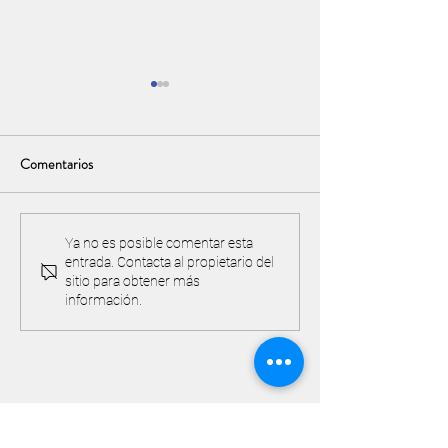
Comentarios
Torneo y acuerdo de
¡IMPORTANTE! Pre
Ya no es posible comentar esta
entrada. Contacta al propietario del
reciprocidad con Valle Golf
cancha y proteger 
sitio para obtener más
ambiente
información.