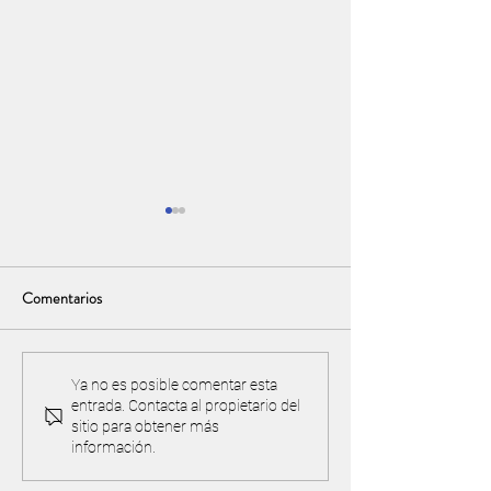
Comentarios
Torneo y acuerdo de
¡IMPORTANTE! Pre
Ya no es posible comentar esta
entrada. Contacta al propietario del
reciprocidad con Valle Golf
cancha y proteger 
sitio para obtener más
ambiente
información.