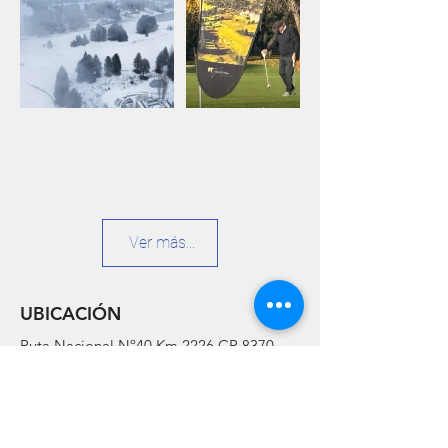
Ver más...
UBICACIÓN
Ruta Nacional Nº40 Km 2226 CP 8370
San Martín de los Andes - Neuquén -
Argentina
contacto@chapelcogolf.com