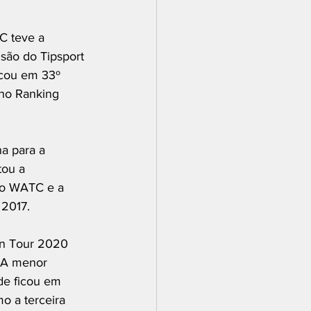
C teve a 
usão do Tipsport 
icou em 33º 
 no Ranking 
a para a 
ou a 
 o WATC e a 
 2017.
an Tour 2020 
 A menor 
de ficou em 
o a terceira 