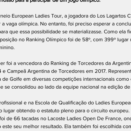
nosso país a participar de um jogo olímpico.
orneio European Ladies Tour, a jogadora do Los Lagartos C
a vaga olímpica. No entanto, foi preciso esperar a concl
ra que essa possibilidade se materializasse. Como ela f
a posição no Ranking Olímpico foi de 58º, com 399º lugar
minino.
 foi a vencedora do Ranking de Torcedores da Argentin
 e Campeã Argentina de Torcedores em 2017. Represent
a de Golfe em diversas competições internacionais como
 se consolidou ao lado da equipe nacional na edição de
ofissional e na Escola de Qualificação do Ladies Europe
lugar obtendo o estatuto pleno para o circuito europeu.
foi de 66 tacadas no Lacoste Ladies Open De France, on
 este seu melhor resultado. Ela também foi escolhida com