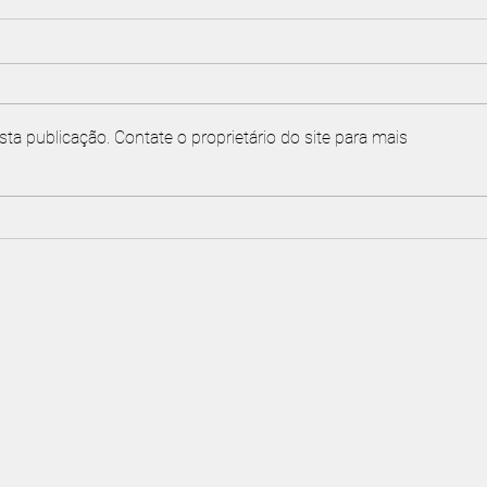
ta publicação. Contate o proprietário do site para mais
María Cabanillas Embajadora
María
Deportiva de San Martín de los
Open
Andes