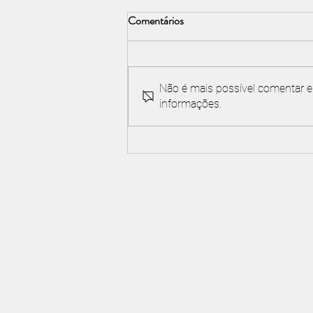
Comentários
Não é mais possível comentar es
informações.
Chapelco Golf & Resort Best
Argentine Golf Course and Best
Argentine Golf Resort