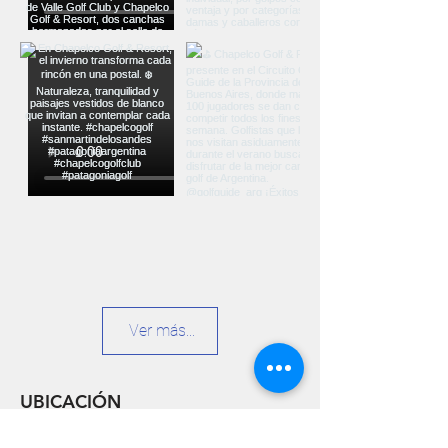
Ver más...
UBICACIÓN
Ruta Nacional Nº40 Km 2226 CP 8370