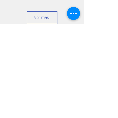
Ver más...
UBICACIÓN
Ruta Nacional Nº40 Km 2226 CP 8370
San Martín de los Andes - Neuquén -
Argentina
contacto@chapelcogolf.com