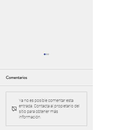
Comentarios
Torneo y acuerdo de
¡IMPORTANTE! Pre
Ya no es posible comentar esta
entrada. Contacta al propietario del
reciprocidad con Valle Golf
cancha y proteger 
sitio para obtener más
ambiente
información.