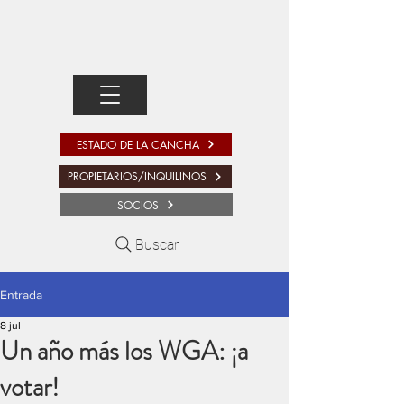
ESTADO DE LA CANCHA
PROPIETARIOS/INQUILINOS
SOCIOS
Buscar
Entrada
8 jul
Un año más los WGA: ¡a
votar!