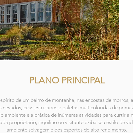
PLANO PRINCIPAL
pírito de um bairro de montanha, nas encostas de morros, at
os nevados, céus estrelados e paletas multicoloridas de prim
o ambiente e a prática de inúmeras atividades para curtir a
ada proprietário, inquilino ou visitante exiba seu estilo de v
ambiente selvagem e dos esportes de alto rendimento.