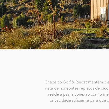
Chapelco Golf & Resort mantém o es
vista de horizontes repletos de pic
reside a paz, a conexão com o mei
privacidade suficiente para que c