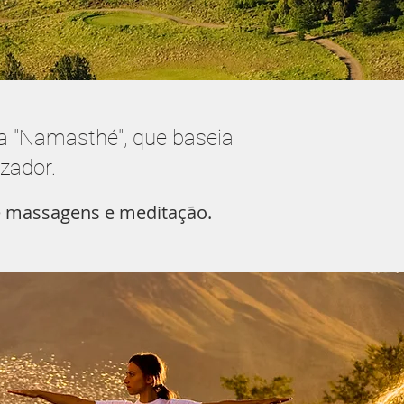
a "Namasthé", que baseia
zador.
e massagens e meditação.