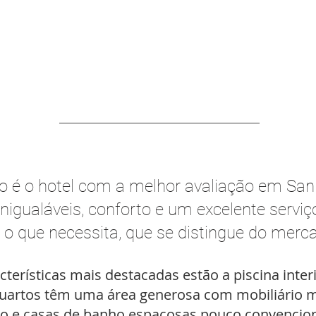
o é o hotel com a melhor avaliação em San
nigualáveis, conforto e um excelente servi
o que necessita, que se distingue do mercad
erísticas mais destacadas estão a piscina interio
s quartos têm uma área generosa com mobiliário 
do e casas de banho espaçosas pouco convencion