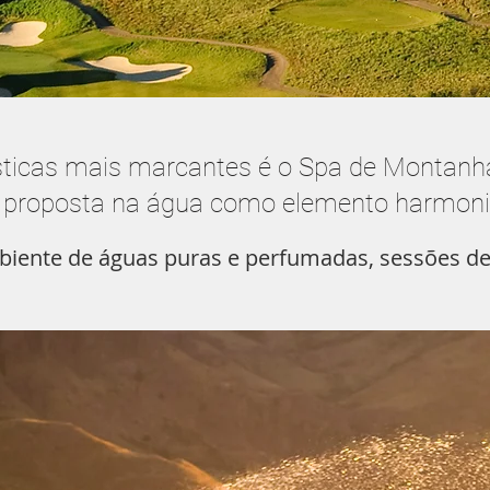
sticas mais marcantes é o Spa de Montanh
 proposta na água como elemento harmoni
biente de águas puras e perfumadas, sessões d