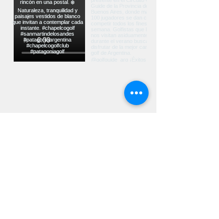
Ver más...
UBICACIÓN
Ruta Nacional Nº40 Km 2226 CP 8370
San Martín de los Andes - Neuquén -
Argentina
contacto@chapelcogolf.com