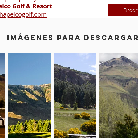
lco Golf & Resort
,
Broch
hapelcogolf.com
imágenes para descarga