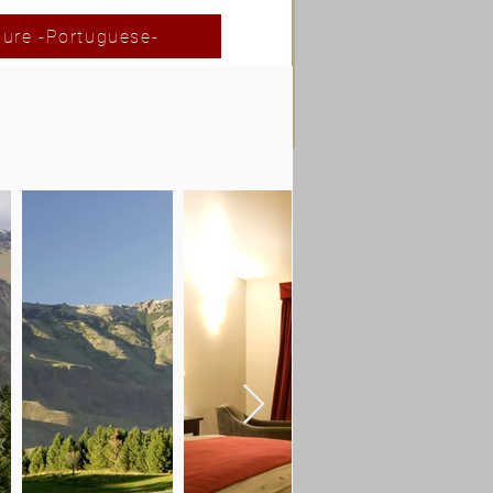
ure -Portuguese-
r