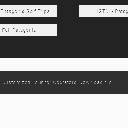
Patagonia Golf Trips
IGTM - Patag
 Full Patagonia
Customized Tour for Operators. Download file