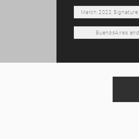
March 2022 Signature 
BuenosAires and