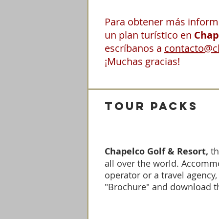
Para obtener más informa
un plan turístico en
Chape
escríbanos a
contacto@c
¡Muchas gracias!
tour packs
Chapelco Golf & Resort,
th
all over the world. Accommo
operator or a travel agency,
"Brochure" and download th