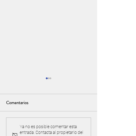
Comentarios
Torneo y acuerdo de
¡IMPORTANTE! Pre
Ya no es posible comentar esta
entrada. Contacta al propietario del
reciprocidad con Valle Golf
cancha y proteger 