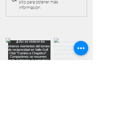
sitio para obtener más
ambiente
información.