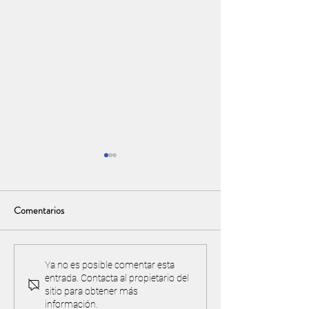
Comentarios
Torneo y acuerdo de
¡IMPORTANTE! Pre
Ya no es posible comentar esta
entrada. Contacta al propietario del
reciprocidad con Valle Golf
cancha y proteger 
sitio para obtener más
ambiente
información.