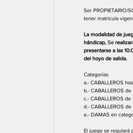
Ser PROPIETARIO/SOCI
tener matrícula vigen
La modalidad de jue
hándicap
.
 Se
 realiz
presentarse a las 10
del hoyo de salida. 
Categorías 
a.- CABALLEROS hasta
b.- CABALLEROS de 10
c.- CABALLEROS de 17
d.- CABALLEROS de 2
e.- DAMAS en categor
El juego se regulará 