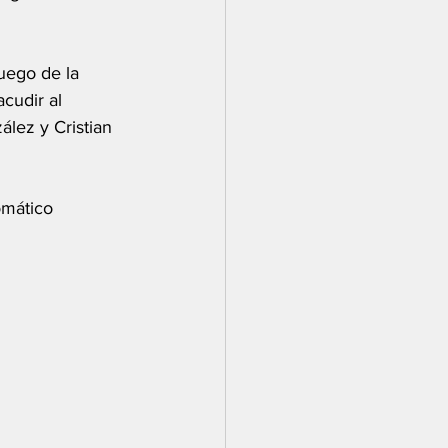
uego de la 
cudir al 
lez y Cristian 
omático 