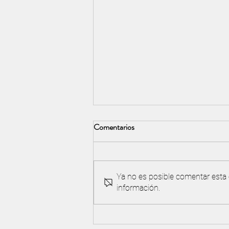
Comentarios
Ya no es posible comentar esta e
información.
¡Nuevo! Primera Edición Gran
Premio Chapelco Golf 2026