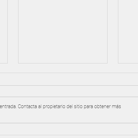
ntrada. Contacta al propietario del sitio para obtener más
Torneo y acuerdo de reciprocidad
¡IMP
con Valle Golf
canch