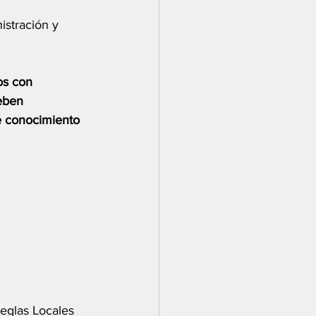
stración y 
os con 
eben 
e conocimiento 
Reglas Locales 