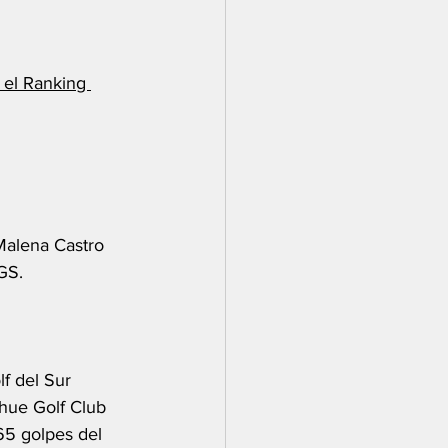
el Ranking 
Malena Castro 
GS.
f del Sur 
hue Golf Club 
65 golpes del 