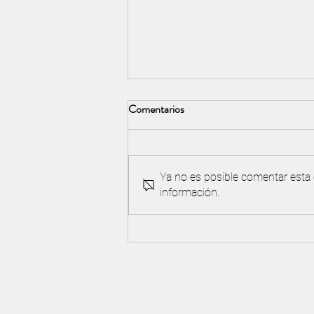
Comentarios
Ya no es posible comentar esta e
información.
¡Nuevo! Primera Edición Gran
Premio Chapelco Golf 2026
PROAM