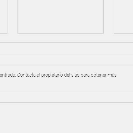
ntrada. Contacta al propietario del sitio para obtener más
Torneo y acuerdo de reciprocidad
¡IMP
con Valle Golf
canch
ambi