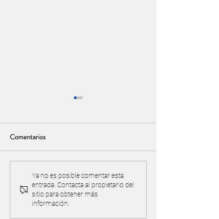
Comentarios
Torneo y acuerdo de
¡IMPORTANTE! Pre
Ya no es posible comentar esta
entrada. Contacta al propietario del
reciprocidad con Valle Golf
cancha y proteger 
sitio para obtener más
ambiente
información.