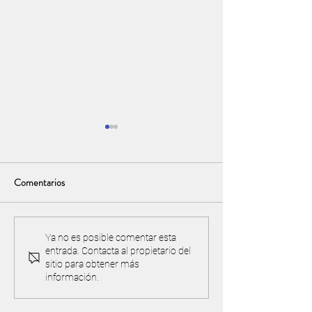
Comentarios
Torneo y acuerdo de
¡IMPORTANTE! Pre
Ya no es posible comentar esta
entrada. Contacta al propietario del
reciprocidad con Valle Golf
cancha y proteger 
sitio para obtener más
ambiente
información.