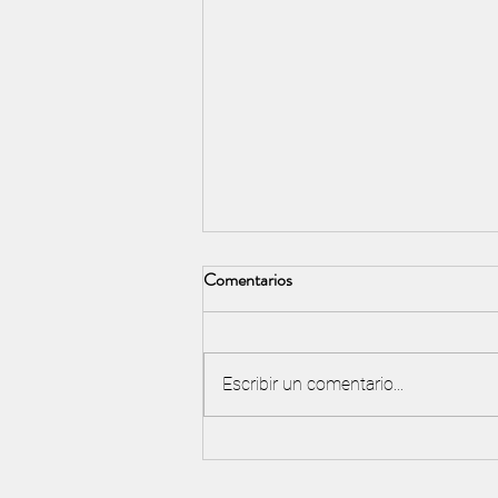
Comentarios
Escribir un comentario...
Nicolás Cabanillas, orgullosos de
tu talento en pleno ascenso