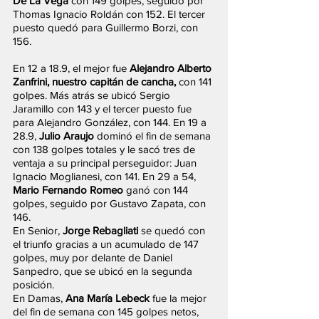
De La Vega
 con 149 golpes, seguido por 
Thomas Ignacio Roldán con 152. El tercer 
puesto quedó para Guillermo Borzi, con 
156.
En 12 a 18.9, el mejor fue 
Alejandro Alberto 
Zanfrini, nuestro capitán de cancha,
 con 141 
golpes. Más atrás se ubicó Sergio 
Jaramillo con 143 y el tercer puesto fue 
para Alejandro González, con 144. En 19 a 
28.9, 
Julio Araujo
 dominó el fin de semana 
con 138 golpes totales y le sacó tres de 
ventaja a su principal perseguidor: Juan 
Ignacio Moglianesi, con 141. En 29 a 54, 
Mario Fernando Romeo
 ganó con 144 
golpes, seguido por Gustavo Zapata, con 
146.
En Senior, 
Jorge Rebagliati
 se quedó con 
el triunfo gracias a un acumulado de 147 
golpes, muy por delante de Daniel 
Sanpedro, que se ubicó en la segunda 
posición.
En Damas, 
Ana María Lebeck
 fue la mejor 
del fin de semana con 145 golpes netos, 