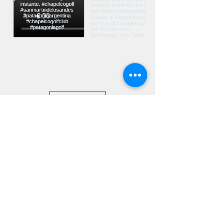
Ver más...
UBICACIÓN
Ruta Nacional Nº40 Km 2226 CP 8370
San Martín de los Andes - Neuquén -
Argentina
contacto@chapelcogolf.com